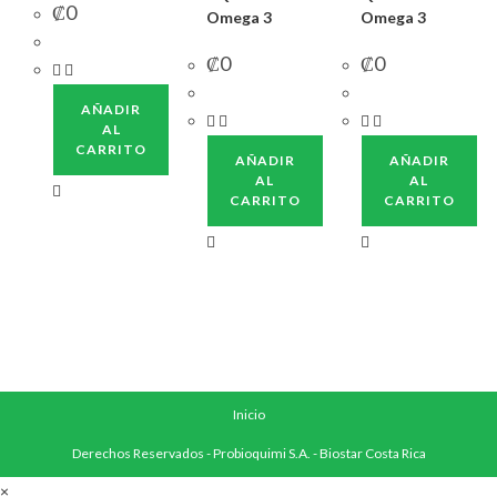
₡
0
Omega 3
Omega 3
₡
0
₡
0
AÑADIR
AL
CARRITO
AÑADIR
AÑADIR
AL
AL
CARRITO
CARRITO
Inicio
Derechos Reservados - Probioquimi S.A. - Biostar Costa Rica
×