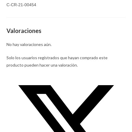
C-CR-21-00454
Valoraciones
No hay valoraciones aún.
Solo los usuarios registrados que hayan comprado este
producto pueden hacer una valoración.
Opens
in
a
new
window