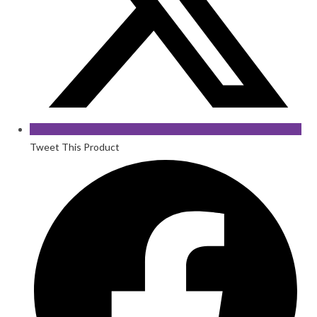
Tweet This Product
Opens
in
a
new
window