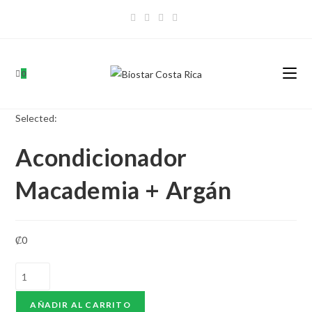
Skip
to
content
0
Selected:
Acondicionador
Macademia + Argán
₡
0
Acondicionador
Macademia
+
AÑADIR AL CARRITO