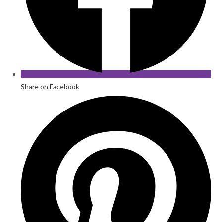
Share on Facebook
Opens
in
a
new
window